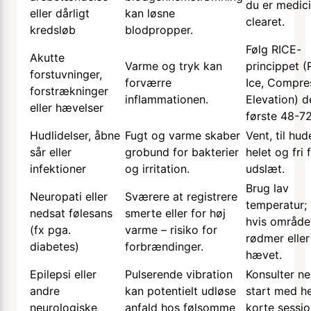
du er medic
eller dårligt
kan løsne
clearet.
kredsløb
blodpropper.
Følg RICE-
Akutte
Varme og tryk kan
princippet (
forstuvninger,
forværre
Ice, Compre
forstrækninger
inflammationen.
Elevation) d
eller hævelser
første 48-72
Hudlidelser, åbne
Fugt og varme skaber
Vent, til hud
sår eller
grobund for bakterier
helet og fri 
infektioner
og irritation.
udslæt.
Brug lav
Neuropati eller
Sværere at registrere
temperatur;
nedsat følesans
smerte eller for høj
hvis område
(fx pga.
varme – risiko for
rødmer eller
diabetes)
forbrændinger.
hævet.
Epilepsi eller
Pulserende vibration
Konsulter ne
andre
kan potentielt udløse
start med he
neurologiske
anfald hos følsomme
korte sessio