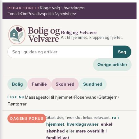
Spring
×
Kloge valg i hverdagen
REDAKTIONELT
til
Forside
Om
Privatlivspolitik
Nyhedsbrev
indhold
Bolig og Velvære
Alt til hjemmet, kroppen og hjertet.
Søg
Øvrige artikler
Bolig
Familie
Skønhed
Sundhed
•
•
•
Massagestol til hjemmet
Rosenvand
Glattejern
LIGE NU
Føntørrer
Start dér, hvor det føles relevant:
ro i
DAGENS FOKUS
hjemmet
,
hverdagsvaner
,
enkel
skønhed
eller
mere overblik i
familielivet
.