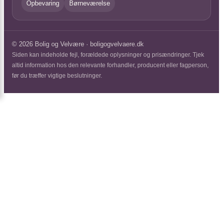
Opbevaring
Børneværelse
© 2026 Bolig og Velvære · boligogvelvaere.dk
Siden kan indeholde fejl, forældede oplysninger og prisændringer. Tjek
altid information hos den relevante forhandler, producent eller fagperson,
før du træffer vigtige beslutninger.