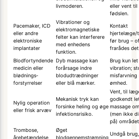
livmoderen.
eller vent til
fødslen.
Vibrationer og
Pacemaker, ICD
Kontakt
elektromagnetiske
eller andre
hjertelæge/
felter kan interferere
elektroniske
før brug – o
med enhedens
implantater
frarådes det 
funktion.
Blodfortyndende
Dyb massage kan
Brug kun let
medicin eller
forårsage indre
vibration; s
blødnings­
blodudtrædninger
misfarvning 
forstyrrelser
eller blå mærker.
ømhed.
Vent, til læ
Mekanisk tryk kan
godkendt le
Nylig operation
forsinke heling og øge
massage om
eller frisk arvæv
infektionsrisiko.
(men ikke di
på) området
Trombose,
Øget
Undgå brug, 
årebetændelse
blodgennemstrømning