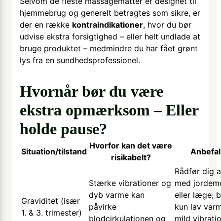
Selvom de fleste massagemåtter er designet til
hjemmebrug og generelt betragtes som sikre, er
der en række
kontraindikationer
, hvor du bør
udvise ekstra forsigtighed – eller helt undlade at
bruge produktet – medmindre du har fået grønt
lys fra en sundhedsprofessionel.
Hvornår bør du være
ekstra opmærksom – Eller
holde pause?
Hvorfor kan det være
Situation/tilstand
Anbefal
risikabelt?
Rådfør dig a
Stærke vibrationer og
med jordem
dyb varme kan
eller læge; 
Graviditet (især
påvirke
kun lav var
1. & 3. trimester)
blodcirkulationen og
mild vibrati