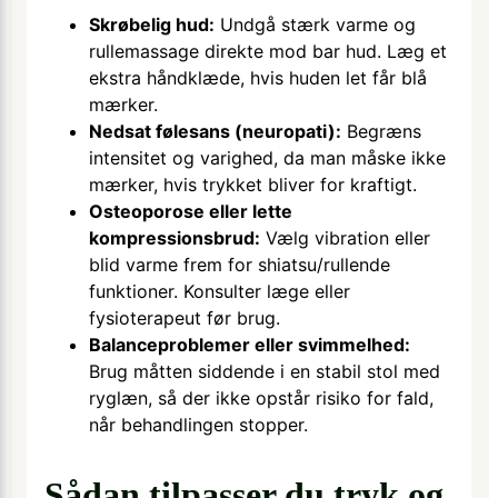
Skrøbelig hud:
Undgå stærk varme og
rullemassage direkte mod bar hud. Læg et
ekstra håndklæde, hvis huden let får blå
mærker.
Nedsat følesans (neuropati):
Begræns
intensitet og varighed, da man måske ikke
mærker, hvis trykket bliver for kraftigt.
Osteoporose eller lette
kompressionsbrud:
Vælg vibration eller
blid varme frem for shiatsu/rullende
funktioner. Konsulter læge eller
fysioterapeut før brug.
Balanceproblemer eller svimmelhed:
Brug måtten siddende i en stabil stol med
ryglæn, så der ikke opstår risiko for fald,
når behandlingen stopper.
Sådan tilpasser du tryk og