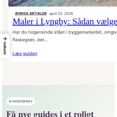
ØVRIGE ARTIKLER
april 23, 2026
Maler i Lyngby: Sådan vælger 
Har du nogensinde stået i byggemarkedet, omgivet a
→
flaskegrøn, det…
Indhold
Læs guiden
NYHEDSBREV
Få nye guides i et roligt