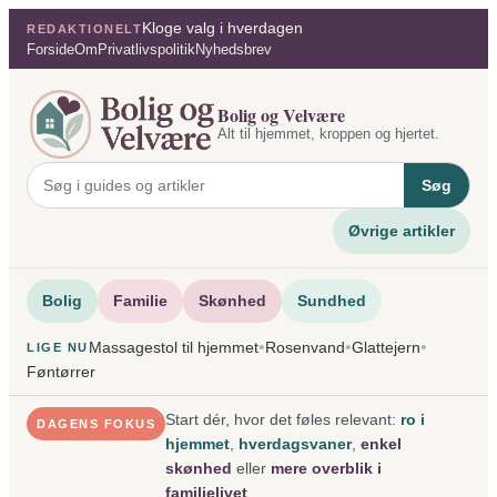
Spring
Kloge valg i hverdagen
REDAKTIONELT
til
Forside
Om
Privatlivspolitik
Nyhedsbrev
indhold
Bolig og Velvære
Alt til hjemmet, kroppen og hjertet.
Søg
Øvrige artikler
Bolig
Familie
Skønhed
Sundhed
•
•
•
Massagestol til hjemmet
Rosenvand
Glattejern
LIGE NU
Føntørrer
Start dér, hvor det føles relevant:
ro i
DAGENS FOKUS
hjemmet
,
hverdagsvaner
,
enkel
skønhed
eller
mere overblik i
familielivet
.