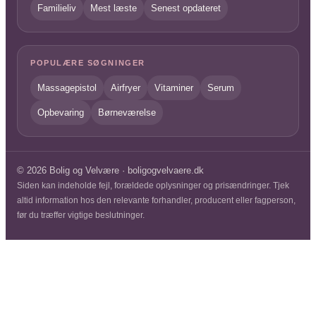
Familieliv
Mest læste
Senest opdateret
POPULÆRE SØGNINGER
Massagepistol
Airfryer
Vitaminer
Serum
Opbevaring
Børneværelse
© 2026 Bolig og Velvære · boligogvelvaere.dk
Siden kan indeholde fejl, forældede oplysninger og prisændringer. Tjek
altid information hos den relevante forhandler, producent eller fagperson,
før du træffer vigtige beslutninger.