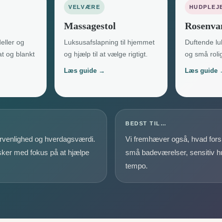
VELVÆRE
HUDPLEJ
Massagestol
Rosenva
eller og
Luksusafslapning til hjemmet
Duftende luk
lat og blankt
og hjælp til at vælge rigtigt.
og små rolig
Læs guide →
Læs guide
BEDST TIL…
gervenlighed og hverdagsværdi.
Vi fremhæver også, hvad forsk
 sker med fokus på at hjælpe
små badeværelser, sensitiv hud,
tempo.