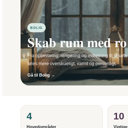
BOLIG
Skab rum med ro 
Fra opbevaring, rengøring og indretning til smarte
føles mere overskueligt, varmt og personligt.
Gå til Bolig →
4
10
Hovedområder
Vigtig