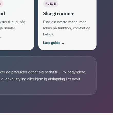
E
PLEJE
nd
Skægtrimmer
sus til hud, hår
Find din næste model med
e ritualer.
fokus på funktion, komfort og
behov.
 →
Læs guide →
ellige produkter egner sig bedst til — fx begyndere,
 enkel styling eller hjemlig afslapning i et travlt