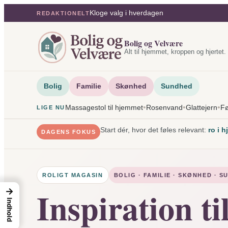
Spring
Kloge valg i hverdagen
REDAKTIONELT
til
indhold
Bolig og Velvære
Alt til hjemmet, kroppen og hjertet.
Bolig
Familie
Skønhed
Sundhed
•
•
•
Massagestol til hjemmet
Rosenvand
Glattejern
Fø
LIGE NU
Start dér, hvor det føles relevant:
ro i 
DAGENS FOKUS
ROLIGT MAGASIN
BOLIG · FAMILIE · SKØNHED · 
Inspiration ti
→
Indhold