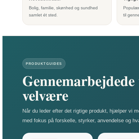
Bolig, familie, skønhed og sundhed
Populær
samlet ét sted.
til gen
PRODUKTGUIDES
Gennemarbejdede v
velvære
Når du leder efter det rigtige produkt, hjælper vi 
med fokus på forskelle, styrker, anvendelse og hva