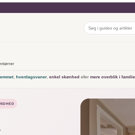
ntørrer
hjemmet
,
hverdagsvaner
,
enkel skønhed
eller
mere overblik i familie
SUNDHED
l