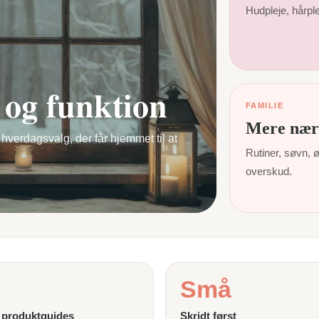
Hudpleje, hårpl
og funktion
FAMILIE
Mere nær
 hverdagsvalg, der får hjemmet til at
Rutiner, søvn, 
overskud.
Små
e produktguides
Skridt først