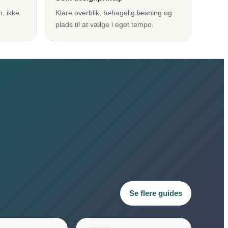
n, ikke
Klare overblik, behagelig læsning og
plads til at vælge i eget tempo.
Se flere guides