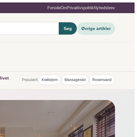
Forside
Om
Privatlivspolitik
Nyhedsbrev
Øvrige artikler
Søg
livet
.
Populært:
Krøllejern
Massagestol
Rosenvand