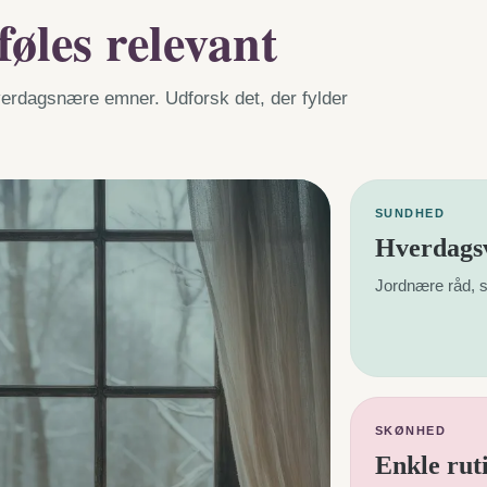
føles relevant
hverdagsnære emner. Udforsk det, der fylder
SUNDHED
Hverdagsv
Jordnære råd, s
SKØNHED
Enkle rut