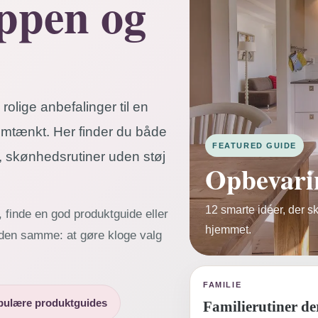
ppen og
rolige anbefalinger til en
emtænkt. Her finder du både
FEATURED GUIDE
, skønhedsrutiner uden støj
Opbevarin
12 smarte idéer, der s
finde en god produktguide eller
hjemmet.
n den samme: at gøre kloge valg
FAMILIE
pulære produktguides
Familierutiner de